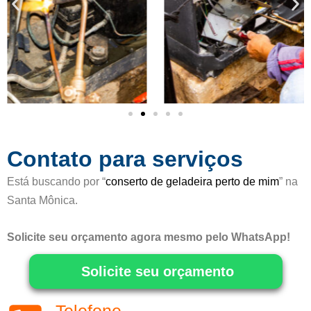
c
o
m
o
5
d
e
5
Contato para serviços
Está buscando por “
conserto de geladeira perto de mim
” na
Santa Mônica.
Solicite seu orçamento agora mesmo pelo WhatsApp!
Solicite seu orçamento