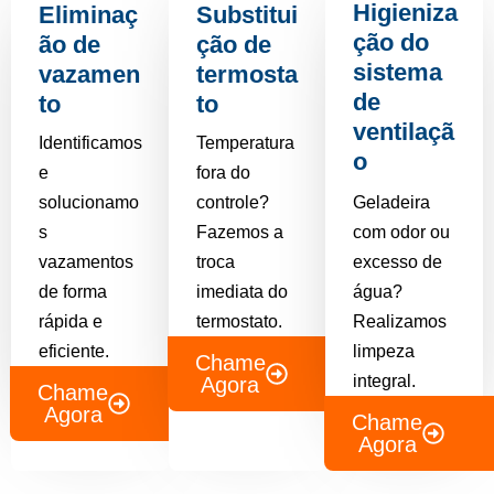
Higieniza
Eliminaç
Substitui
ção do
ão de
ção de
sistema
vazamen
termosta
de
to
to
ventilaçã
Identificamos
Temperatura
o
e
fora do
solucionamo
controle?
Geladeira
s
Fazemos a
com odor ou
vazamentos
troca
excesso de
de forma
imediata do
água?
rápida e
termostato.
Realizamos
eficiente.
limpeza
Chame
integral.
Agora
Chame
Agora
Chame
Agora