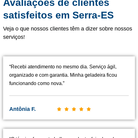
Avaliações de clientes
satisfeitos em Serra-ES
Veja o que nossos clientes têm a dizer sobre nossos
serviços!
“Recebi atendimento no mesmo dia. Serviço ágil,
organizado e com garantia. Minha geladeira ficou
funcionando como nova.”
Antônia F.
C





l
a
s