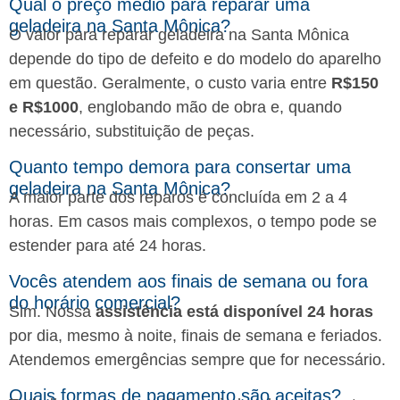
Qual o preço médio para reparar uma
geladeira na Santa Mônica?
O valor para reparar geladeira na Santa Mônica
depende do tipo de defeito e do modelo do aparelho
em questão. Geralmente, o custo varia entre
R$150
e R$1000
, englobando mão de obra e, quando
necessário, substituição de peças.
Quanto tempo demora para consertar uma
geladeira na Santa Mônica?
A maior parte dos reparos é concluída em 2 a 4
horas. Em casos mais complexos, o tempo pode se
estender para até 24 horas.
Vocês atendem aos finais de semana ou fora
do horário comercial?
Sim. Nossa
assistência está disponível 24 horas
por dia, mesmo à noite, finais de semana e feriados.
Atendemos emergências sempre que for necessário.
Quais formas de pagamento são aceitas?