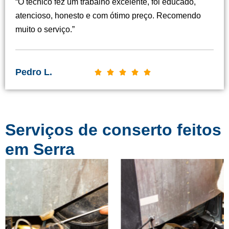
“O técnico fez um trabalho excelente, foi educado,
s
atencioso, honesto e com ótimo preço. Recomendo
i
muito o serviço.”
f
i
c
Pedro L.
C





a
l
d
a
o
s
c
Serviços de conserto feitos
s
o
i
em Serra
m
f
o
i
5
c
d
a
e
d
5
o